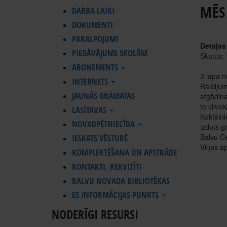
MĒS
DARBA LAIKI
DOKUMENTI
PAKALPOJUMI
Detaļas
PIEDĀVĀJUMS SKOLĀM
Skatīts:
ABONEMENTS
3 lapa n
INTERNETS
Raidijum
JAUNĀS GRĀMATAS
atgādina
to cilve
LASĪTAVAS
Koktēlni
NOVADPĒTNIECĪBA
izdots g
Balvu Ce
IESKATS VĒSTURĒ
Viņas ap
KOMPLEKTĒŠANA UN APSTRĀDE
KONTAKTI, REKVIZĪTI
BALVU NOVADA BIBLIOTĒKAS
ES INFORMĀCIJAS PUNKTS
NODERĪGI RESURSI