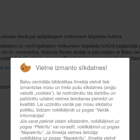
valodas dienā par spilgtākajiem notikumiem latgaliešu kultūrā
gtākajiem un nozīmīgākajiem notikumiem latgaliešu kultūrā pagājušajā 
2013» nominantus, Kultūras Rondo studijā to pārrunājam ar Balvu centr
ikālo dvēseli, aktieri, vienu no "Boņuka" idejas autoriem Kristapu Rasim
Vietne izmanto sīkdatnes!
a ieraksts
Latvijas Radio 1
Balvu centrālās bibliotēkas tīmekļa vietnē tiek
dzejnieku Antonu Slišānu
izmantotas mūsu un trešo pušu sīkdatnes (angļu
valodā „cookies”), lai nodrošinātu tās darbību un
palīdzētu uzlabot vietnes lietošanas pieredzi un
kvalitāti. Lai uzzinātu vairāk par mūsu sīkdatņu
politiku, lūdzam noklikšķināt uz pogas “Vairāk
informācijas”.
Jūs varat piekrist visām sīkdatnēm, noklikšķinot uz
pogas “Piekrītu” vai noraidīt, noklikšķinot uz pogas
“Nepiekrītu”. Ja tīmekļa vietnes lietotājs
noklikšķina uz pogas “Nepiekrītu”, tīmekļa vietnē