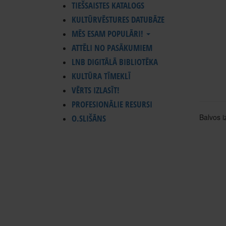
TIEŠSAISTES KATALOGS
KULTŪRVĒSTURES DATUBĀZE
MĒS ESAM POPULĀRI!
ATTĒLI NO PASĀKUMIEM
LNB DIGITĀLĀ BIBLIOTĒKA
KULTŪRA TĪMEKLĪ
VĒRTS IZLASĪT!
PROFESIONĀLIE RESURSI
Balvos i
O.SLIŠĀNS