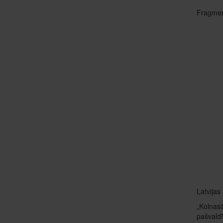
Fragment
Latvijas
„Kolnasā
pašvaldī