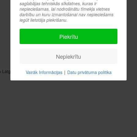
saglabājas tehniskās sīkdatnes, kuras ir
nepieciešamas, lai nodrošinātu tīmekļa vietnes
darbību un kuru izmantošanai nav nepieciešams
iegūt lietotāja piekrišanu.
Piekrītu
Nepiekrītu
 Latgaliešu gada kultūras balvas „Boņuks 2012”:
Vairāk Informācijas
|
Datu privātuma politika