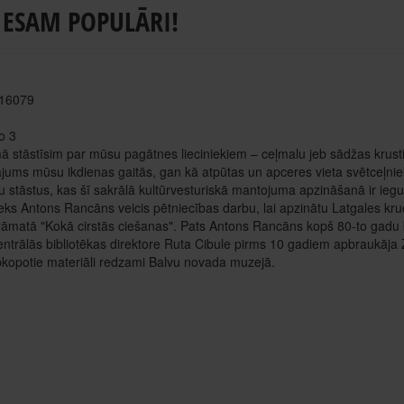
 ESAM POPULĀRI!
 16079
o 3
ā stāstīsim par mūsu pagātnes lieciniekiem – ceļmalu jeb sādžas krust
jums mūsu ikdienas gaitās, gan kā atpūtas un apceres vieta svētceļni
ku stāstus, kas šī sakrālā kultūrvesturiskā mantojuma apzināšanā ir iegul
eks Antons Rancāns veicis pētniecības darbu, lai apzinātu Latgales kruci
rāmatā "Kokā cirstās ciešanas". Pats Antons Rancāns kopš 80-to gadu b
ntrālās bibliotēkas direktore Ruta Cibule pirms 10 gadiem apbraukāja Z
kopotie materiāli redzami Balvu novada muzejā.