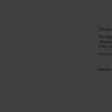
Dzimtās 
Par spil
«Boņuks 
PVN" muz
Raidījum
Atceras 