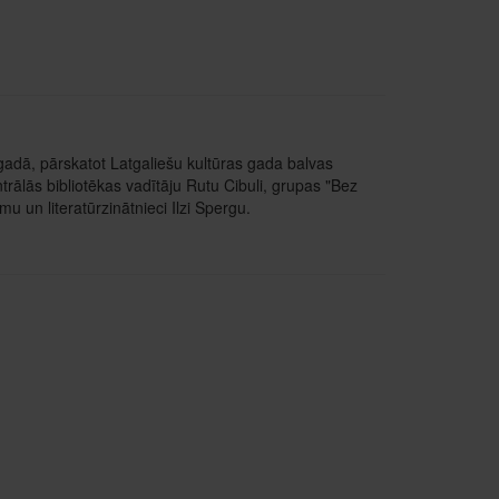
gadā, pārskatot Latgaliešu kultūras gada balvas
ālās bibliotēkas vadītāju Rutu Cibuli, grupas "Bez
u un literatūrzinātnieci Ilzi Spergu.