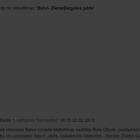
s no videofilmas "
Balvi- Ziemeļlatgales pērle
"
 Radio 1
raidījums "Kolnasāta"
18:15 02.02.2013
tā viesosies Balvu novada bibliotēkas vadītāja Ruta Cibule, pastāstī
bu un uzzināsim, kas ir „dairs. Lukaševičs Valentīns - literāts; Zvīdre 