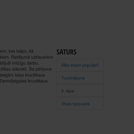
SATURS
iem, kas kalpo, kā
ekiem. Raidijumā uzklausīsim
dījuši milzīgu darbu.
Mēs esam populāri!
fiksu stāvokli. Šis pētījums
eigām taisa krucifiksus.
Turpinājums
iemeļlatgales krucifiksus.
3. lapa
Visas lappuses