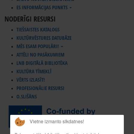
ES INFORMĀCIJAS PUNKTS
NODERĪGI RESURSI
TIEŠSAISTES KATALOGS
KULTŪRVĒSTURES DATUBĀZE
MĒS ESAM POPULĀRI!
ATTĒLI NO PASĀKUMIEM
LNB DIGITĀLĀ BIBLIOTĒKA
KULTŪRA TĪMEKLĪ
VĒRTS IZLASĪT!
PROFESIONĀLIE RESURSI
O.SLIŠĀNS
Vietne izmanto sīkdatnes!