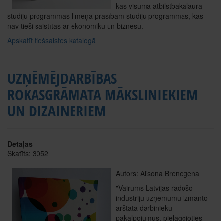
kas visumā atbilstbakalaura
studiju programmas līmeņa prasībām studiju programmās, kas
nav tieši saistītas ar ekonomiku un biznesu.
Apskatīt tiešsaistes katalogā
UZŅĒMĒJDARBĪBAS
ROKASGRĀMATA MĀKSLINIEKIEM
UN DIZAINERIEM
Detaļas
Skatīts: 3052
Autors: Alisona Brenegena
"Vairums Latvijas radošo
industriju uzņēmumu izmanto
ārštata darbinieku
pakalpojumus, pielāgojoties