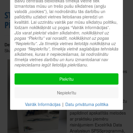
Balvu centrālās bibliotēkas tīmekļa vietnē tiek
izmantotas mūsu un trešo pušu sīkdatnes (angļu
valodā „cookies”), lai nodrošinātu tās darbību un
STATISTISKĀS ANALĪZES METODES
palīdzētu uzlabot vietnes lietošanas pieredzi un
PĒTĪJUMĀ
kvalitāti. Lai uzzinātu vairāk par mūsu sīkdatņu politiku,
lūdzam noklikšķināt uz pogas “Vairāk informācijas”.
Jūs varat piekrist visām sīkdatnēm, noklikšķinot uz
pogas “Piekrītu” vai noraidīt, noklikšķinot uz pogas
“Nepiekrītu”. Ja tīmekļa vietnes lietotājs noklikšķina uz
Detaļas
pogas “Nepiekrītu”, tīmekļa vietnē saglabājas tehniskās
Skatīts: 3864
sīkdatnes, kuras ir nepieciešamas, lai nodrošinātu
tīmekļa vietnes darbību un kuru izmantošanai nav
Autors: Silvija Kristapsone
nepieciešams iegūt lietotāja piekrišanu.
Grāmata “Statistiskās analīzes
metodes pētījumā” sniedz
Piekrītu
pētījuma hipotēžu (vai
pētījuma jautājumu)
Nepiekrītu
pierādīšanai iespējami
pielietojamo statistisko metožu
Vairāk Informācijas
|
Datu privātuma politika
teorētisko skaidrojumu,
papildinot apskatītās metodes
ar praktisku piemēru
risinājumiem Excelrīkā Data
Analysisun SPSSprogrammā,