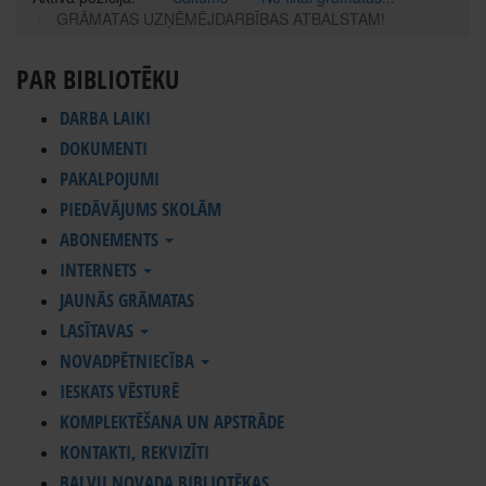
GRĀMATAS UZŅĒMĒJDARBĪBAS ATBALSTAM!
PAR BIBLIOTĒKU
DARBA LAIKI
DOKUMENTI
PAKALPOJUMI
PIEDĀVĀJUMS SKOLĀM
ABONEMENTS
INTERNETS
JAUNĀS GRĀMATAS
LASĪTAVAS
NOVADPĒTNIECĪBA
IESKATS VĒSTURĒ
KOMPLEKTĒŠANA UN APSTRĀDE
KONTAKTI, REKVIZĪTI
BALVU NOVADA BIBLIOTĒKAS