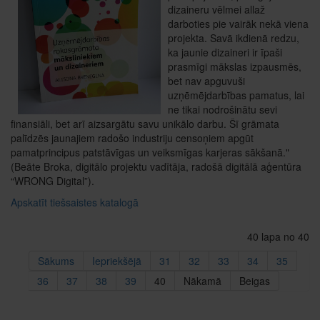
dizaineru vēlmei allaž
darboties pie vairāk nekā viena
projekta. Savā ikdienā redzu,
ka jaunie dizaineri ir īpaši
prasmīgi mākslas izpausmēs,
bet nav apguvuši
uzņēmējdarbības pamatus, lai
ne tikai nodrošinātu sevi
finansiāli, bet arī aizsargātu savu unikālo darbu. Šī grāmata
palīdzēs jaunajiem radošo industriju censoņiem apgūt
pamatprincipus patstāvīgas un veiksmīgas karjeras sākšanā."
(Beāte Broka, digitālo projektu vadītāja, radošā digitālā aģentūra
“WRONG Digital”).
Apskatīt tiešsaistes katalogā
40 lapa no 40
Sākums
Iepriekšējā
31
32
33
34
35
36
37
38
39
40
Nākamā
Beigas