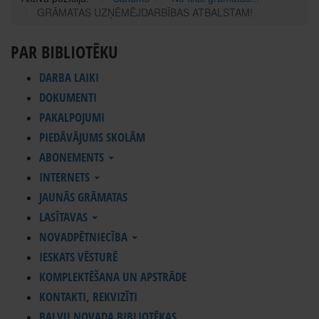
GRĀMATAS UZŅĒMĒJDARBĪBAS ATBALSTAM!
PAR BIBLIOTĒKU
DARBA LAIKI
DOKUMENTI
PAKALPOJUMI
PIEDĀVĀJUMS SKOLĀM
ABONEMENTS
INTERNETS
JAUNĀS GRĀMATAS
LASĪTAVAS
NOVADPĒTNIECĪBA
IESKATS VĒSTURĒ
KOMPLEKTĒŠANA UN APSTRĀDE
KONTAKTI, REKVIZĪTI
BALVU NOVADA BIBLIOTĒKAS