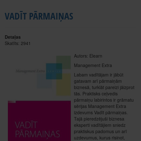
VADĪT PĀRMAIŅAS
Detaļas
Skatīts: 2941
Autors: Elearn
Management Extra
Labam vadītājam ir jābūt
gatavam arī pārmaiņām
biznesā, turklāt pareizi jāizprot
tās. Praktisks ceļvedis
pārmaiņu labirintos ir grāmatu
sērijas Management Extra
izdevums Vadīt pārmaiņas.
Tajā pieredzējuši biznesa
eksperti vadītājiem sniedz
praktiskus padomus un arī
uzdevumus, kurus risinot,