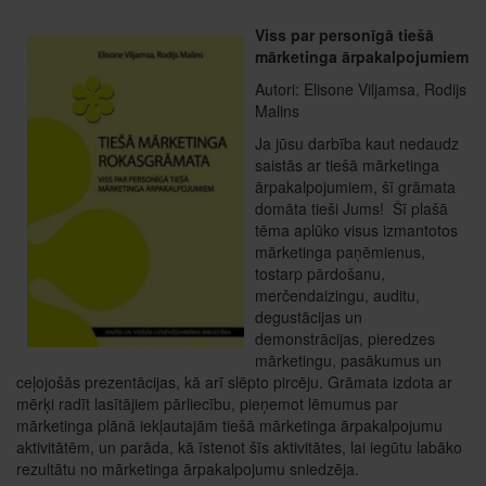
Viss par personīgā tiešā
mārketinga ārpakalpojumiem
Autori: Elisone Viljamsa, Rodijs
Malins
Ja jūsu darbība kaut nedaudz
saistās ar tiešā mārketinga
ārpakalpojumiem, šī grāmata
domāta tieši Jums! Šī plašā
tēma aplūko visus izmantotos
mārketinga paņēmienus,
tostarp pārdošanu,
merčendaizingu, auditu,
degustācijas un
demonstrācijas, pieredzes
mārketingu, pasākumus un
ceļojošās prezentācijas, kā arī slēpto pircēju. Grāmata izdota ar
mērķi radīt lasītājiem pārliecību, pieņemot lēmumus par
mārketinga plānā iekļautajām tiešā mārketinga ārpakalpojumu
aktivitātēm, un parāda, kā īstenot šīs aktivitātes, lai iegūtu labāko
rezultātu no mārketinga ārpakalpojumu sniedzēja.