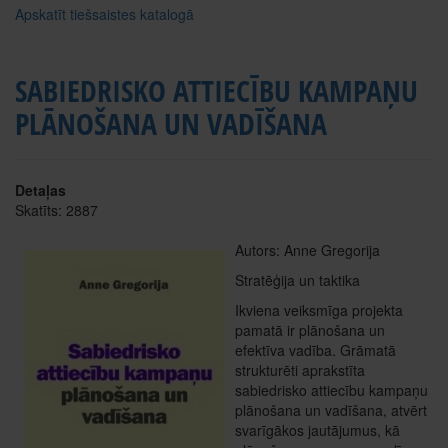
Apskatīt tiešsaistes katalogā
SABIEDRISKO ATTIECĪBU KAMPAŅU
PLĀNOŠANA UN VADĪŠANA
Detaļas
Skatīts: 2887
Autors: Anne Gregorija
Stratēģija un taktika
Ikviena veiksmīga projekta
pamatā ir plānošana un
efektīva vadība. Grāmatā
strukturēti aprakstīta
sabiedrisko attiecību kampaņu
plānošana un vadīšana, atvērt
svarīgākos jautājumus, kā