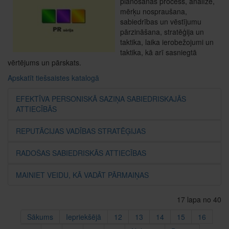
plānošanas process, analīze,
mērķu nospraušana,
sabiedrības un vēstījumu
pārzināšana, stratēģija un
taktika, laika ierobežojumi un
taktika, kā arī sasniegtā
vērtējums un pārskats.
Apskatīt tiešsaistes katalogā
EFEKTĪVA PERSONISKĀ SAZIŅA SABIEDRISKAJĀS
ATTIECĪBĀS
REPUTĀCIJAS VADĪBAS STRATĒĢIJAS
RADOŠAS SABIEDRISKĀS ATTIECĪBAS
MAINIET VEIDU, KĀ VADĀT PĀRMAIŅAS
17 lapa no 40
Sākums
Iepriekšējā
12
13
14
15
16