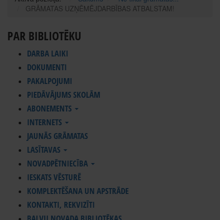
GRĀMATAS UZŅĒMĒJDARBĪBAS ATBALSTAM!
PAR BIBLIOTĒKU
DARBA LAIKI
DOKUMENTI
PAKALPOJUMI
PIEDĀVĀJUMS SKOLĀM
ABONEMENTS
INTERNETS
JAUNĀS GRĀMATAS
LASĪTAVAS
NOVADPĒTNIECĪBA
IESKATS VĒSTURĒ
KOMPLEKTĒŠANA UN APSTRĀDE
KONTAKTI, REKVIZĪTI
BALVU NOVADA BIBLIOTĒKAS