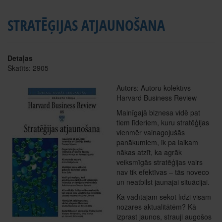
STRATĒĢIJAS ATJAUNOŠANA
Detaļas
Skatīts: 2905
Autors: Autoru kolektīvs
Harvard Business Review
Mainīgajā biznesa vidē pat
tiem līderiem, kuru stratēģijas
vienmēr vainagojušās
panākumiem, ik pa laikam
nākas atzīt, ka agrāk
veiksmīgās stratēģijas vairs
nav tik efektīvas – tās noveco
un neatbilst jaunajai situācijai.
Kā vadītājam sekot līdzi visām
nozares aktualitātēm? Kā
izprast jaunos, strauji augošos