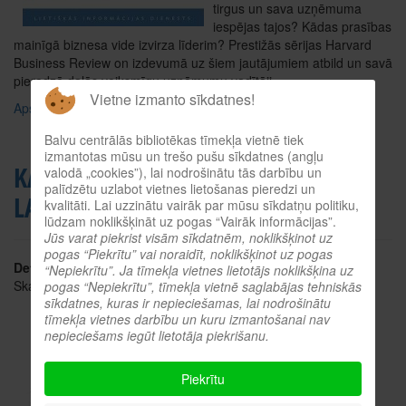
tirgus un sava uzņēmuma
iespējas tajos? Kādas prasības
mainīgā biznesa vide izvirza līderim? Prestižās sērijas Harvard
Business Review on izdevumā uz šiem jautājumiem atbild un savā
pieredzē dalās veiksmīgu uzņēmumu vadītāji.
Vietne izmanto sīkdatnes!
Apskatīt tiešsaistes katalogā
Balvu centrālās bibliotēkas tīmekļa vietnē tiek
izmantotas mūsu un trešo pušu sīkdatnes (angļu
KARJERAS VEIDOŠANA GRŪTOS
valodā „cookies”), lai nodrošinātu tās darbību un
palīdzētu uzlabot vietnes lietošanas pieredzi un
LAIKOS
kvalitāti. Lai uzzinātu vairāk par mūsu sīkdatņu politiku,
lūdzam noklikšķināt uz pogas “Vairāk informācijas”.
Jūs varat piekrist visām sīkdatnēm, noklikšķinot uz
pogas “Piekrītu” vai noraidīt, noklikšķinot uz pogas
Detaļas
“Nepiekrītu”. Ja tīmekļa vietnes lietotājs noklikšķina uz
Skatīts: 2724
pogas “Nepiekrītu”, tīmekļa vietnē saglabājas tehniskās
sīkdatnes, kuras ir nepieciešamas, lai nodrošinātu
tīmekļa vietnes darbību un kuru izmantošanai nav
Autors: Autoru kolektīvs,
nepieciešams iegūt lietotāja piekrišanu.
Harvard Business Review
Vadītājiem ir jārīkojas
Piekrītu
pārdomāti un stratēģiski,
veidojot savu karjeru