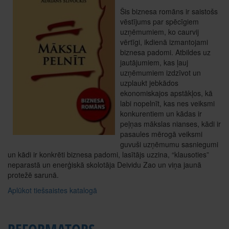
Šis biznesa romāns ir saistošs
vēstījums par spēcīgiem
uzņēmumiem, ko caurvij
vērtīgi, ikdienā izmantojami
biznesa padomi. Atbildes uz
jautājumiem, kas ļauj
uzņēmumiem izdzīvot un
uzplaukt jebkādos
ekonomiskajos apstākļos, kā
labi nopelnīt, kas nes veiksmi
konkurentiem un kādas ir
peļņas mākslas nianses, kādi ir
pasaules mērogā veiksmi
guvuši uzņēmumu sasniegumi
un kādi ir konkrēti biznesa padomi, lasītājs uzzina, “klausoties”
neparastā un enerģiskā skolotāja Deividu Zao un viņa jaunā
protežē sarunā.
Aplūkot tiešsaistes katalogā