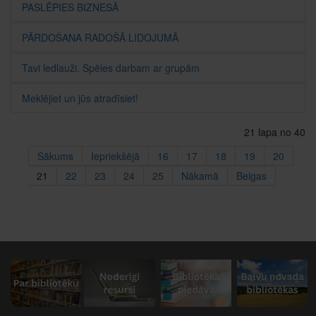
PASLĒPIES BIZNESĀ
PĀRDOŠANA RADOŠĀ LIDOJUMĀ
Tavi ledlauži. Spēles darbam ar grupām
Meklējiet un jūs atradīsiet!
21 lapa no 40
Sākums
Iepriekšējā
16
17
18
19
20
21
22
23
24
25
Nākamā
Beigas