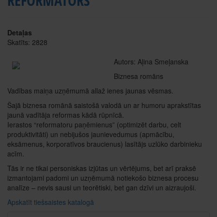
REFORMATORS
Detaļas
Skatīts: 2828
Autors: Aļina Smeļanska
Biznesa romāns
Vadības maiņa uzņēmumā allaž ienes jaunas vēsmas.
Šajā biznesa romānā saistošā valodā un ar humoru aprakstītas
jaunā vadītāja reformas kādā rūpnīcā.
Ierastos “reformatoru paņēmienus” (optimizēt darbu, celt
produktivitāti) un nebijušos jaunievedumus (apmācību,
eksāmenus, korporatīvos braucienus) lasītājs uzlūko darbinieku
acīm.
Tās ir ne tikai personiskas izjūtas un vērtējums, bet arī praksē
izmantojami padomi un uzņēmumā notiekošo biznesa procesu
analīze – nevis sausi un teorētiski, bet gan dzīvi un aizraujoši.
Apskatīt tiešsaistes katalogā