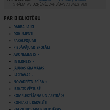
GRĀMATAS UZŅĒMĒJDARBĪBAS ATBALSTAM!
PAR BIBLIOTĒKU
DARBA LAIKI
DOKUMENTI
PAKALPOJUMI
PIEDĀVĀJUMS SKOLĀM
ABONEMENTS
INTERNETS
JAUNĀS GRĀMATAS
LASĪTAVAS
NOVADPĒTNIECĪBA
IESKATS VĒSTURĒ
KOMPLEKTĒŠANA UN APSTRĀDE
KONTAKTI, REKVIZĪTI
BALVU NOVADA BIBLIOTĒKAS