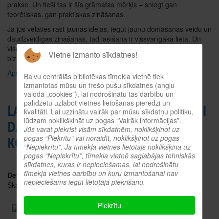
prakse. Un tieši tas ir šīs grāmatas mērķis – sniegt gan
teorētiskas, gan praktiskas zināšanas.
Ja jūs vēlaties rast jaunas idejas, iegūt jaunu domāšanas veidu un
daudzveidīgas zināšanas, tad lasīšana ir vissvarīgākā lieta. Un
visas uzkrātās zināšanas palīdz gan privātā dzīvē, gan arī
Vietne izmanto sīkdatnes!
biznesā. Jo vairāk izlasi, jo vairāk uzzini, jo vairāk izproti.”
Apskatīt tiešsaistes katalogā
Balvu centrālās bibliotēkas tīmekļa vietnē tiek
izmantotas mūsu un trešo pušu sīkdatnes (angļu
valodā „cookies”), lai nodrošinātu tās darbību un
palīdzētu uzlabot vietnes lietošanas pieredzi un
LAIKA MENEDŽMENTS. VEIKSMĪGAI
kvalitāti. Lai uzzinātu vairāk par mūsu sīkdatņu politiku,
lūdzam noklikšķināt uz pogas “Vairāk informācijas”.
DARBĪBAI UN SAVAS DZĪVES
Jūs varat piekrist visām sīkdatnēm, noklikšķinot uz
KONTROLEI
pogas “Piekrītu” vai noraidīt, noklikšķinot uz pogas
“Nepiekrītu”. Ja tīmekļa vietnes lietotājs noklikšķina uz
pogas “Nepiekrītu”, tīmekļa vietnē saglabājas tehniskās
sīkdatnes, kuras ir nepieciešamas, lai nodrošinātu
tīmekļa vietnes darbību un kuru izmantošanai nav
Detaļas
nepieciešams iegūt lietotāja piekrišanu.
Skatīts: 2979
Autors: Aija Rība
Piekrītu