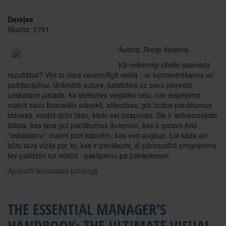
Detaļas
Skatīts: 2791
Autors: Rorijs Veidens
Kā veiksmīgi cilvēki sasniedz
rezultātus? Viņi to dara vecmodīgā veidā - ar koncentrēšanos un
pašdisciplīnu. Grāmatā autors, balstoties uz savu pieredzi,
uzskatāmi parāda, ka izvēloties vieglāko ceļu, nav iespējams
mainīt savu finansiālo stāvokli, attiecības, gūt izcilus panākumus
biznesā, veidot dzīvi tādu, kādu esi izsapņojis. Šis ir iedvesmojošs
stāsts, kas ļaus gūt panākumus ikvienam, kas ir gatavs ērto
''eskalatoru'' mainīt pret kāpnēm, kas ved augšup. Lai kāda arī
būtu tava vīzija par to, kas ir panākumi, šī pārbaudītā programma
tev palīdzēs tur nokļūt - pakāpienu pa pakāpienam.
Apskatīt tiešsaistes katalogā
THE ESSENTIAL MANAGER'S
HANDBOOK: THE ULTIMATE VISUAL