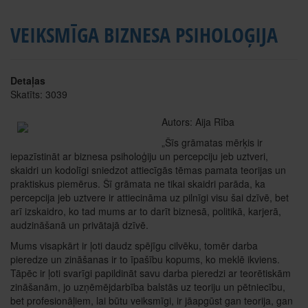
VEIKSMĪGA BIZNESA PSIHOLOĢIJA
Detaļas
Skatīts: 3039
Autors: Aija Rība
„Šīs grāmatas mērķis ir
iepazīstināt ar biznesa psiholoģiju un percepciju jeb uztveri,
skaidri un kodolīgi sniedzot attiecīgās tēmas pamata teorijas un
praktiskus piemērus. Šī grāmata ne tikai skaidri parāda, ka
percepcija jeb uztvere ir attiecināma uz pilnīgi visu šai dzīvē, bet
arī izskaidro, ko tad mums ar to darīt biznesā, politikā, karjerā,
audzināšanā un privātajā dzīvē.
Mums visapkārt ir ļoti daudz spējīgu cilvēku, tomēr darba
pieredze un zināšanas ir to īpašību kopums, ko meklē ikviens.
Tāpēc ir ļoti svarīgi papildināt savu darba pieredzi ar teorētiskām
zināšanām, jo uzņēmējdarbība balstās uz teoriju un pētniecību,
bet profesionāļiem, lai būtu veiksmīgi, ir jāapgūst gan teorija, gan